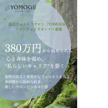
温活ウェルネスサロン「YOMOGii」
フランチャイズオーナー募集
380万円
から始められる
心と身体を温め、
“私らしいキャリア”を築く
女性の自立と本質的なウェルネスを両立
未経験から始められる、
新しいサロンビジネスの形